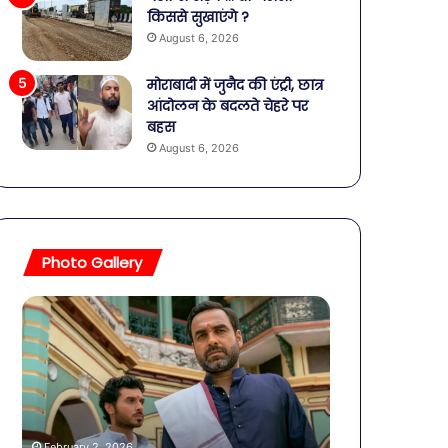
किससे सुखाएंगे ?
August 6, 2026
मोराबादी में जुनैद की एंट्री, छात्र
आंदोलन के बदलते चेहरे पर
बहस
August 6, 2026
Photo Gallery
व्यापारियों
प
को
राहत
स
की
स
पहल:
January 9, 2026
SAS
ह
व्यापारियों को राहत की पहल: SAS
नगर
ग
नगर में ट्रेडर्स कमीशन की पहली