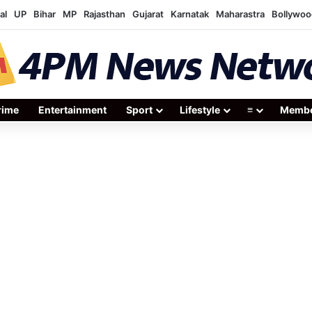
al
UP
Bihar
MP
Rajasthan
Gujarat
Karnatak
Maharastra
Bollywoo
rime
Entertainment
Sport
Lifestyle
≡
Membe