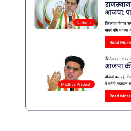
राजस्थान
भाजपा: 
National
विधायक गोपाल शर्
माफी मांगे भाजपा
Read More
Awadh Maur
भाजपा की 
बीजेपी कर रही कें
में बनेगी गठबंधन
Madhya Pradesh
शिव-
साउथ
पार्वती
से
Read More
की
डेब्यू
शादी
करने
का
वाली
F
जश्न:
एक्ट्रे
सा
February 4, 2026
शिवरात्रि
बनीं
शिव-पार्वती की शादी का जश्न:
बन