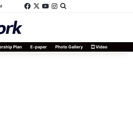
Facebook
X
YouTube
Instagram
Search for
d
rship Plan
E-paper
Photo Gallery
Video