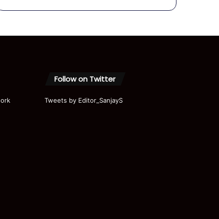
लॉबी इतनी
लाचार!
Amit
Shah ।
Modi
Follow on Twitter
ork
Tweets by Editor_SanjayS