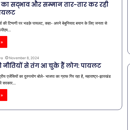
 का सद्भाव और सम्मान तार-तार कर रही
पायलट
मा की टिप्पणी पर भडक़े पायलट, कहा- अपने बेबुनियाद बयान के लिए जनता से
 4पीएम…
 »
ya
November 8, 2024
नीतियों से तंग आ चुके हैं लोग: पायलट
द्रीय एजेंसियों का दुरुपयोग बोले- भाजपा का ग्राफ गिर रहा है, महाराष्ट्र-झारखंड
 की सरकार…
मिर्जापुर
फिल्म
 »
तैयार,
अब
सिर्फ
ebruary 4, 2026
स
रिलीज
उथ से डेब्यू करने वाली एक्ट्रेस
डेट
ीं भारत की दूसरी सबसे रईस,
February 2, 2026