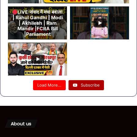
LIVE:संसद में मचा बवाल!
| Rahul Gandhi | Modi
| Akhilesh | Ram
Mandir |FCRA Bill
|Parliament
Load More...
Subscribe
About us