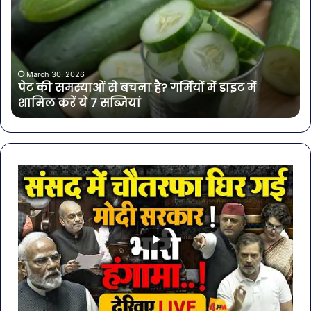
समस्याओं
पान
से
में
बचना
मिल
है?
खत
गर्मियों
बैक्
में
गोर
March 30, 2026
पेट की समस्याओं से बचना है? गर्मियों में डाइट में
डाइट
की
शामिल करें ये 7 सब्जियां
में
4
शामिल
कंप
करें
के
ये
पान
7
पर
सब्जियां
लग
रो