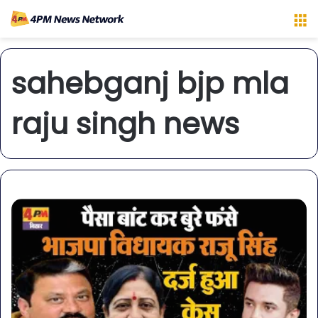
M
sahebganj bjp mla
raju singh news