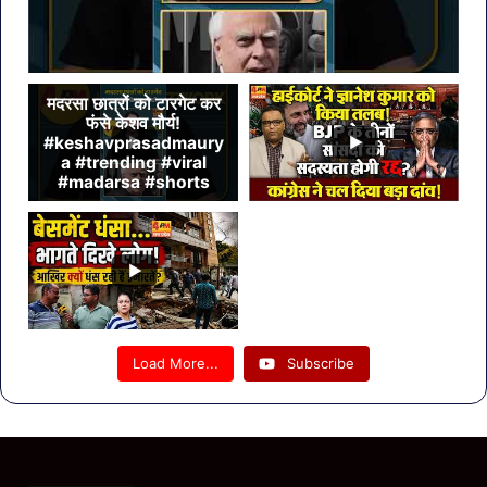
मदरसा छात्रों को टारगेट कर
फंसे केशव मौर्य!
#keshavprasadmaury
a #trending #viral
#madarsa #shorts
Load More...
Subscribe