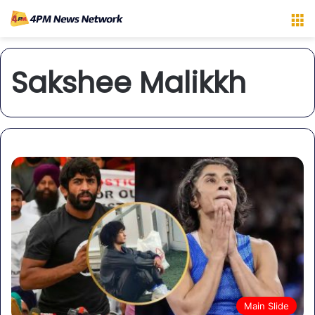
M
Sakshee Malikkh
Main Slide