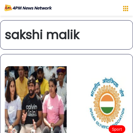
M
sakshi malik
Sport