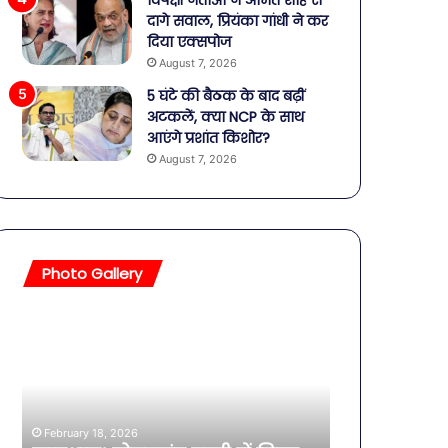
विपक्षी नेताओं ने अमित शाह से
दागे सवाल, प्रियंका गांधी ने कर
दिया एक्सपोज
August 7, 2026
5 घंटे की बैठक के बाद बढ़ीं
अटकलें, क्या NCP के साथ
आएंगे प्रशांत किशोर?
August 7, 2026
Photo Gallery
बॉलीवुड
शिव-
की
पार्वती
तलाकशुदा
की
हसीनाएं,
शादी
इतने
का
साल
जश्न:
February 
की
शिवरात्रि