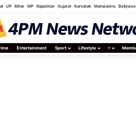
al
UP
Bihar
MP
Rajasthan
Gujarat
Karnatak
Maharastra
Bollywoo
rime
Entertainment
Sport
Lifestyle
≡
Membe