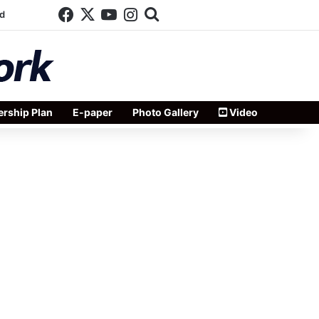
Facebook
X
YouTube
Instagram
Search for
d
rship Plan
E-paper
Photo Gallery
Video