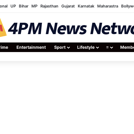
onal
UP
Bihar
MP
Rajasthan
Gujarat
Karnatak
Maharastra
Bolly
rime
Entertainment
Sport
Lifestyle
≡
Membe