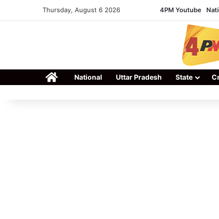
Thursday, August 6 2026
4PM Youtube
Nati
Home
National
Uttar Pradesh
State
C