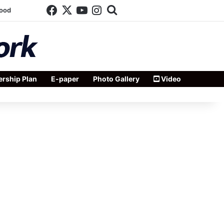
Facebook
X
YouTube
Instagram
Search for
wood
rship Plan
E-paper
Photo Gallery
Video