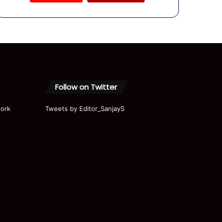
का बड़ा
प्लान! ||
Modi ||
Shah ||
RSS
Follow on Twitter
ork
Tweets by Editor_SanjayS