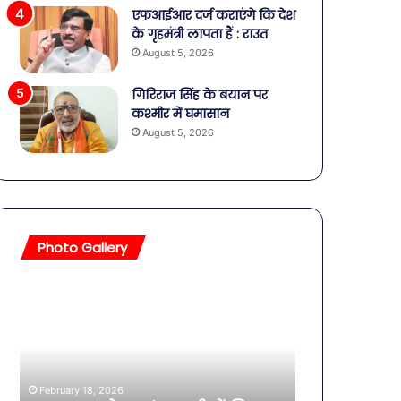
एफआईआर दर्ज कराएंगे कि देश
के गृहमंत्री लापता हैं : राउत
August 5, 2026
गिरिराज सिंह के बयान पर
कश्मीर में घमासान
August 5, 2026
Photo Gallery
सावधान!
बॉलीवुड
बोतलबंद
की
पानी
तलाकशुदा
में
हसीनाएं,
मिला
इतने
खतरनाक
साल
February 18, 2026
बैक्टीरिया,
की