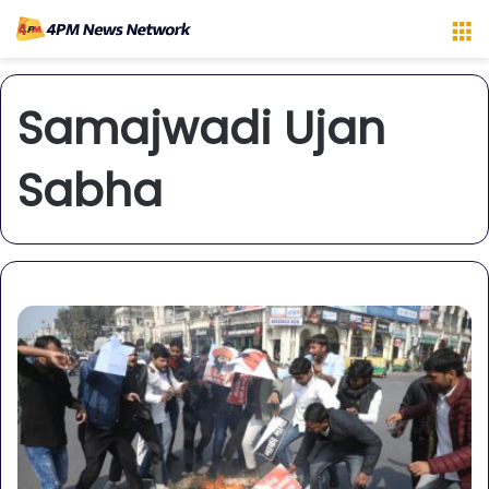
M
Samajwadi Ujan
Sabha