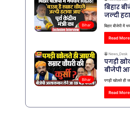
बिहार बीज
जल्दी हट
Bihar
बिहार बीजेपी में 
Read More
News_Desk
पगड़ी खोल
बीजेपी आ
Bihar
पगड़ी खोलते ही ज
व्यापारियों
को
Read More
राहत
की
पहल:
January 9, 2026
SAS
व्यापारियों को 
नगर
नगर में ट्रेडर्
में