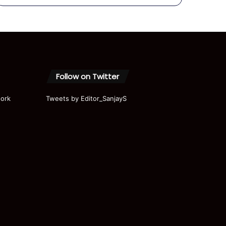
Akhilesh
Yadav का
बड़ा धमाका|
Samajwa
di Party |
UP
Election
2027
Follow on Twitter
ork
Tweets by Editor_SanjayS