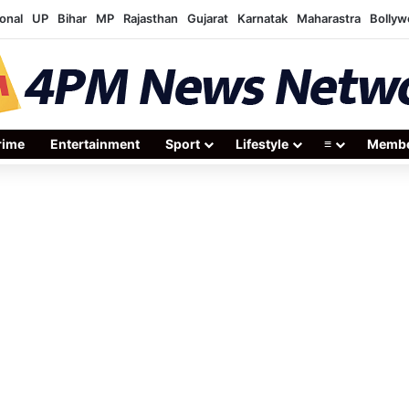
onal
UP
Bihar
MP
Rajasthan
Gujarat
Karnatak
Maharastra
Bolly
rime
Entertainment
Sport
Lifestyle
≡
Membe