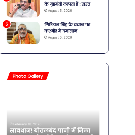
के गृहमंत्री लापता हैं : राउत
August 5, 2026
गिरिराज सिंह के बयान पर
कश्मीर में घमासान
August 5, 2026
Photo Gallery
सावधान!
बॉलीवुड
बोतलबंद
की
पानी
तलाकशुदा
में
हसीनाएं,
मिला
इतने
खतरनाक
साल
February 18, 2026
बैक्टीरिया,
की
सावधान! बोतलबंद पानी में मिला
February 11, 2026
गोरखपुर
एक्ट्रेस