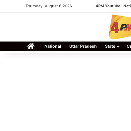
Thursday, August 6 2026
4PM Youtube
Nati
Home
National
Uttar Pradesh
State
C