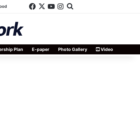
Facebook
X
YouTube
Instagram
Search for
wood
rship Plan
E-paper
Photo Gallery
Video