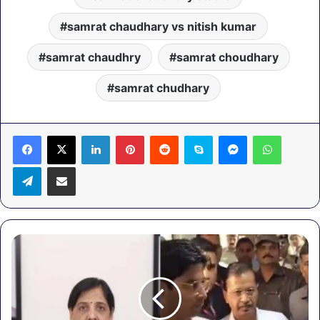
samrat chaudhary vs nitish kumar
samrat chaudhry
samrat choudhary
samrat chudhary
LinkedIn
Pinterest
Reddit
Skype
Messenger
WhatsA
Telegram
Share via Email