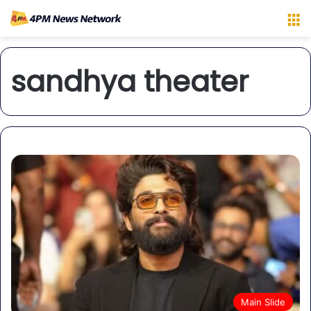
M
sandhya theater
Main Slide