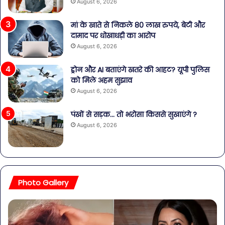
August 6, 2026
मां के खाते से निकले 80 लाख रुपये, बेटी और
दामाद पर धोखाधड़ी का आरोप
August 6, 2026
ड्रोन और AI बताएंगे खतरे की आहट? यूपी पुलिस
को मिले अहम सुझाव
August 6, 2026
पंखों से सड़क… तो भरोसा किससे सुखाएंगे ?
August 6, 2026
Photo Gallery
बॉलीवुड
शि
की
पार्