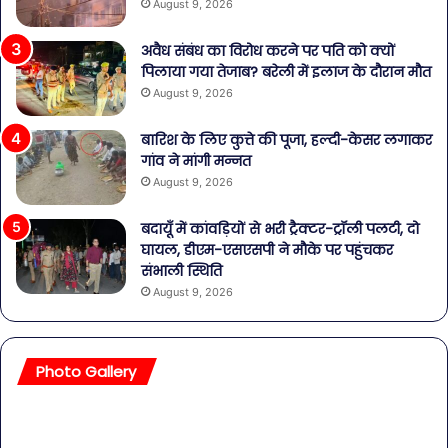
August 9, 2026
अवैध संबंध का विरोध करने पर पति को क्यों
पिलाया गया तेजाब? बरेली में इलाज के दौरान मौत
August 9, 2026
बारिश के लिए कुत्ते की पूजा, हल्दी-केसर लगाकर
गांव ने मांगी मन्नत
August 9, 2026
बदायूँ में कांवड़ियों से भरी ट्रैक्टर-ट्रॉली पलटी, दो
घायल, डीएम-एसएसपी ने मौके पर पहुंचकर
संभाली स्थिति
August 9, 2026
Photo Gallery
सावधान!
बॉल
बोतलबंद
की