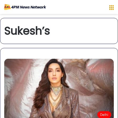
M
Sukesh’s
Delhi