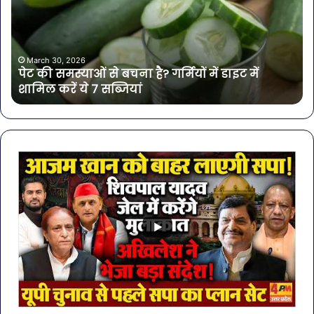
से
में
बचना
मिल
है?
खत
गर्मियों
बैक्
में
गोर
March 30, 2026
पेट की समस्याओं से बचना है? गर्मियों में डाइट में
डाइट
की
शामिल करें ये 7 सब्जियां
में
4
शामिल
कंप
करें
के
ये
पान
7
पर
सब्जियां
लग
रो