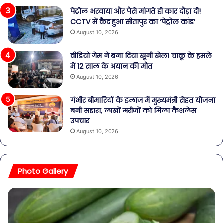
पेट्रोल भरवाया और पैसे मांगते ही कार दौड़ा दी!
CCTV में कैद हुआ सीतापुर का ‘पेट्रोल कांड’
August 10, 2026
वीडियो गेम ने बना दिया खूनी खेल! चाकू के हमले
में 12 साल के अयान की मौत
August 10, 2026
गंभीर बीमारियों के इलाज में मुख्यमंत्री सेहत योजना
बनी सहारा, लाखों मरीजों को मिला कैशलेस
उपचार
August 10, 2026
Photo Gallery
पेट
सा
की
बोत
समस्याओं
पान