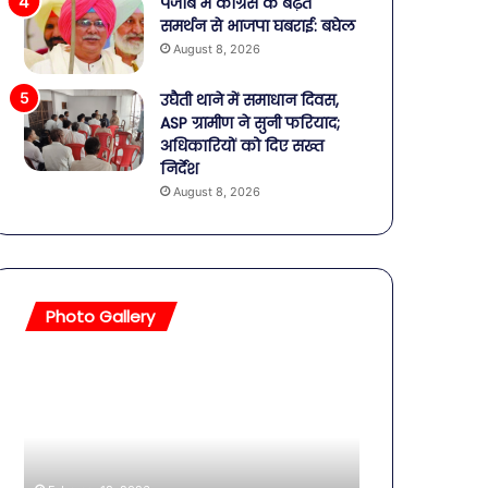
पंजाब में कांग्रेस के बढ़ते
समर्थन से भाजपा घबराई: बघेल
August 8, 2026
उघैती थाने में समाधान दिवस,
ASP ग्रामीण ने सुनी फरियाद;
अधिकारियों को दिए सख्त
निर्देश
August 8, 2026
Photo Gallery
सावधान!
बॉलीवुड
बोतलबंद
की
पानी
तलाकशुदा
में
हसीनाएं,
मिला
इतने
खतरनाक
साल