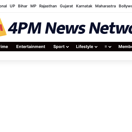
onal
UP
Bihar
MP
Rajasthan
Gujarat
Karnatak
Maharastra
Bollyw
rime
Entertainment
Sport
Lifestyle
≡
Membe