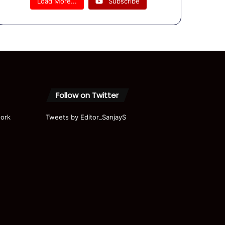
Load More...
Subscribe
निशाना,
बोले ‘लोगों
की गाड़ियां
हो रही हैं
बर्बाद’
#ytshort
s
Follow on Twitter
ork
Tweets by Editor_SanjayS