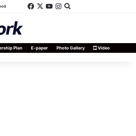
Facebook
X
YouTube
Instagram
Search for
ood
rship Plan
E-paper
Photo Gallery
Video