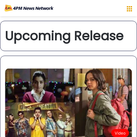
M
Upcoming Release
Video