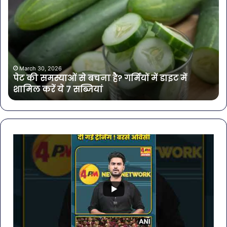
की
बोत
समस्याओं
पान
से
में
बचना
मिल
है?
खत
गर्मियों
बैक्
में
गोर
March 30, 2026
पेट की समस्याओं से बचना है? गर्मियों में डाइट में
डाइट
की
शामिल करें ये 7 सब्जियां
में
4
शामिल
कंप
करें
के
ये
पान
7
पर
सब्जियां
लग
रो