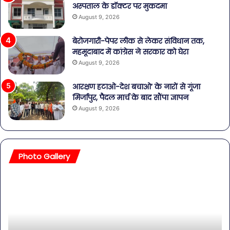
अस्पताल के डॉक्टर पर मुकदमा
August 9, 2026
बेरोजगारी-पेपर लीक से लेकर संविधान तक,
महमूदाबाद में कांग्रेस ने सरकार को घेरा
August 9, 2026
आरक्षण हटाओ-देश बचाओ’ के नारों से गूंजा
मिर्जापुर, पैदल मार्च के बाद सौंपा ज्ञापन
August 9, 2026
Photo Gallery
बॉलीवुड
शि
की
पार्
तलाकशुदा
की
हसीनाएं,
शाद
इतने
का