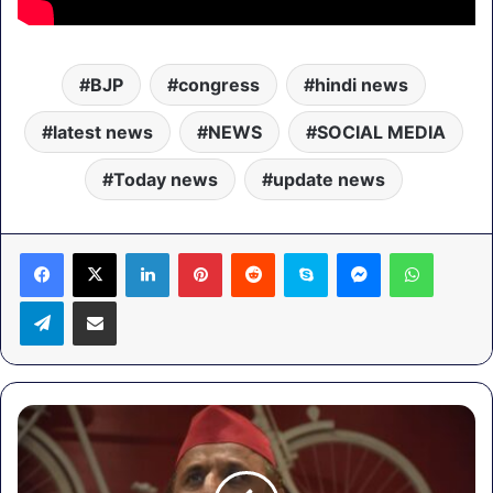
BJP
congress
hindi news
latest news
NEWS
SOCIAL MEDIA
Today news
update news
LinkedIn
Pinterest
Reddit
Skype
Messenger
WhatsA
Telegram
Share via Email