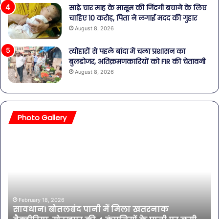
साढ़े चार माह के मासूम की जिंदगी बचाने के लिए
चाहिए 10 करोड़, पिता ने लगाई मदद की गुहार
August 8, 2026
त्योहारों से पहले बांदा में चला प्रशासन का
बुलडोजर, अतिक्रमणकारियों को FIR की चेतावनी
August 8, 2026
Photo Gallery
सावधान!
बॉल
बोतलबंद
की
पानी
तल
में
हसी
मिला
इतन
खतरनाक
सा
बैक्टीरिया,
की
February 18, 2026
सावधान! बोतलबंद पानी में मिला खतरनाक
गोरखपुर
एक्ट