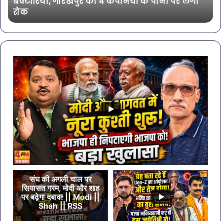
बैक्टीरिया, गोरखपुर की 4 कंपनियों के पानी पर लगी
की
भी
रोक
4
शा
कंपनियों
के
पानी
पर
लगी
रोक
संघ की अगली चाल पर
सियासत गरम, मोदी और शाह
पर बढ़ेगा दबाव! || Modi ||
Shah || RSS