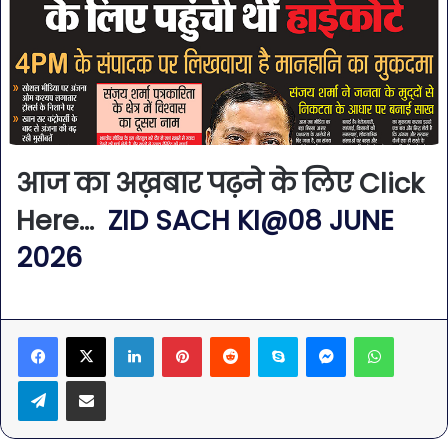
आज का अख़बार पढ़ने के लिए Click
Here…
ZID SACH KI@08 JUNE
2026
LinkedIn
Pinterest
Reddit
Skype
Messenger
WhatsA
Telegram
Share via Email