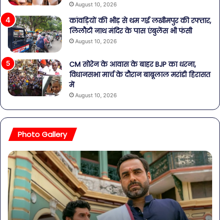
August 10, 2026
कांवड़ियों की भीड़ से थम गई लखीमपुर की रफ्तार,
लिलौटी नाथ मंदिर के पास एंबुलेंस भी फंसी
August 10, 2026
CM सोरेन के आवास के बाहर BJP का धरना,
विधानसभा मार्च के दौरान बाबूलाल मरांडी हिरासत
में
August 10, 2026
Photo Gallery
मिर्जापुर
नशे
फिल्म
के
तैयार,
खि
अब
‘आ
सिर्फ
यूथ
रिलीज
विंग
डेट
ने