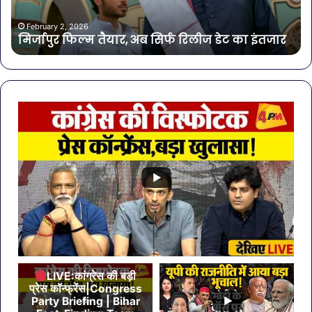
का
भरी
इंतजार
हुंक
February 2, 2026
मिर्जापुर फिल्म तैयार, अब सिर्फ रिलीज डेट का इंतजार
मोह
में
‘पं
यूथ
रन
20
का
आय
LIVE:कांग्रेस की बड़ी
प्रेस कॉन्फ्रेंस|Congress
Party Briefing | Bihar