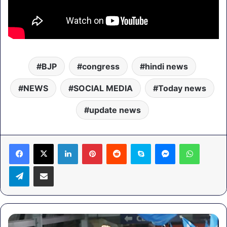
BJP
congress
hindi news
NEWS
SOCIAL MEDIA
Today news
update news
LinkedIn
Pinterest
Reddit
Skype
Messenger
WhatsA
Telegram
Share via Email