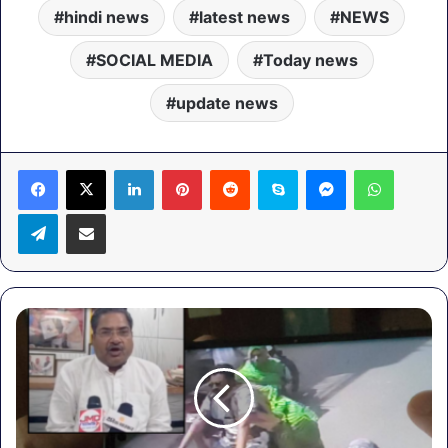
hindi news
latest news
NEWS
SOCIAL MEDIA
Today news
update news
LinkedIn
Pinterest
Reddit
Skype
Messenger
WhatsA
Telegram
Share via Email