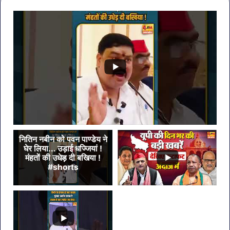
केजरीवाल–
7
मान
सब्ज
का
बड़ा
कदम
नितिन नबीन को पवन पाण्डेय ने
घेर लिया... उड़ाई धज्जियां !
मंहतों की उधेड़ दी बखिया !
#shorts