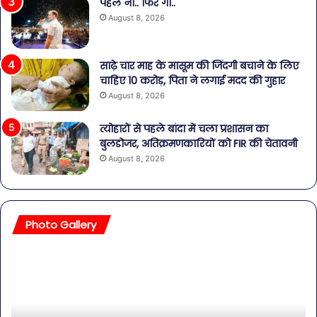
पहले नो.. फिर गो..
August 8, 2026
साढ़े चार माह के मासूम की जिंदगी बचाने के लिए
चाहिए 10 करोड़, पिता ने लगाई मदद की गुहार
August 8, 2026
त्योहारों से पहले बांदा में चला प्रशासन का
बुलडोजर, अतिक्रमणकारियों को FIR की चेतावनी
August 8, 2026
Photo Gallery
सावधान!
बॉल
बोतलबंद
की
पानी
तल
में
हसी
मिला
इतन