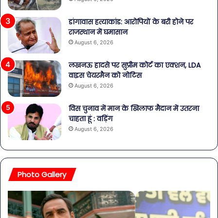
डांगावास हत्याकांड: आरोपियों के बरी होने पर
राजस्थान में घमासान
August 6, 2026
लखनऊ हादसे पर सुप्रीम कोर्ट का एक्शन, LDA
वाइस चेयरमैन को नोटिस
August 6, 2026
विस चुनाव में मान के खिलाफ मैदान में उतरना
चाहता हूं : वड़िंग
August 6, 2026
Photo Gallery
व्यापारियों
पेट
को
की
राहत
समस