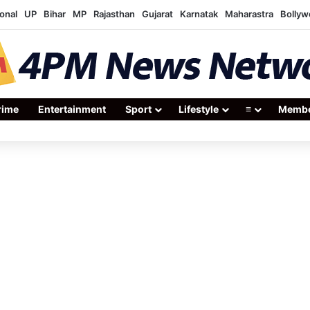
onal
UP
Bihar
MP
Rajasthan
Gujarat
Karnatak
Maharastra
Bolly
rime
Entertainment
Sport
Lifestyle
≡
Membe