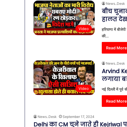
News..Desk
बीच चुना
हालत देख
Video
हरियाणा में बीजेप
की…
Read More
News..Desk
Arvind K
लगाया बड
Video
नई दिल्ली में पूर
Read More
News..Desk
September 17, 2024
Delhi का CM चुने जाते ही Kejriwal