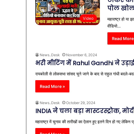
ठाकरे का ह
नगर
नगर में ट्रेडर्
पोल खोल
में
बैठक, केजरीवा
ट्रेडर्स
Video
महाराष्ट्र हो या 
कदम
कमीशन
वीडियो…
की
पहली
Read More
बैठक,
केजरीवाल–
मान
News..Desk
November 6, 2024
का
भरी मीटिंग में Rahul Gandhi ने उड़ा
बड़ा
कदम
रायबरेली से लोकसभा सांसद चुने जाने के बाद से राहुल गांधी बदले-बद
Read More »
News..Desk
October 29, 2024
INDIA ने चला बड़ा मास्टरस्ट्रोक, मोद
महाराष्ट्र में चुनाव की तारीखों का ऐलान हुए इतने दिन हो गए लेकिन प्र