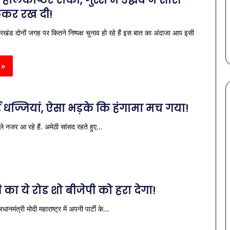
ेलिकॉप्टर रोका, गुस्से में उद्धव ने सारी
March 30, 2026
गर्मियों
स कमीशन की पहली
पेट की समस्याओं से बचना है?
कर रख दी!
में
ल–मान का बड़ा
गर्मियों में डाइट में शामिल करें ये 7
डाइट
झारखंड दोनों जगह पर कितने निष्पक्ष चुनाव हो रहे हैं इस बात का अंदाजा आप इसी
सब्जियां
में
शामिल
करें
 »
ये
7
सब्जियां
ई धज्जियां, ऐसा भड़के कि हंगामा मच गया!
ले नजर आ रहे हैं. अमेठी सांसद रहते हुए…
ी का ये रोड शो बीजेपी को हरा देगा!
धानमंत्री मोदी महाराष्ट्र में अपनी पार्टी के…