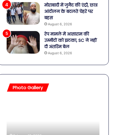
मोराबादी में जुनैद की एंट्री, छात्र
आंदोलन के बदलते चेहरे पर
बहस
August 6, 2026
रेप मामले में आसाराम की
उम्मीदों को झटका, SC ने नहीं
दी अंतरिम बेल
August 6, 2026
Photo Gallery
सावधान!
बॉलीवुड
बोतलबंद
की
पानी
तलाकशुदा
में
हसीनाएं,
मिला
इतने
खतरनाक
साल