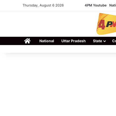
Thursday, August 6 2026
4PM Youtube
Nati
Home
National
Uttar Pradesh
State
C