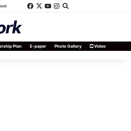
Facebook
X
YouTube
Instagram
Search for
wood
rship Plan
E-paper
Photo Gallery
Video