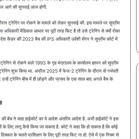
बचना
 पर आगे की सुनवाई आज होगी.
है?
राहत की पहल: SAS
March 30, 2026
गर्मियों
स कमीशन की पहली
पेट की समस्याओं से बचना है?
 दौरान ट्रेनिंग पर रोकने के मामले को लेकर सुनवाई की. इस मामले पर सुप्रीम
में
ल–मान का बड़ा
गर्मियों में डाइट में शामिल करें ये 7
हिला अधिकारी मेडिकल आधार पर पूरी तरह फिट है तो उसे ट्रेनिंग से क्यों रोका
डाइट
सब्जियां
में
 कैडर की 2023 बैच की IPS अधिकारी उर्वशी सेंगर ने सुप्रीम कोर्ट में
शामिल
करें
ये
्रेनिंग से रोकने वाले 1993 के गृह मंत्रालय के कार्यालय ज्ञापन को सुप्रीम
7
सब्जियां
 ट्रेनिंग शुरू किया था. अप्रैल 2025 में फेज-2 ट्रेनिंग के दौरान वो गर्भवती
न्हें ट्रेनिंग बीच में ही छोड़ने और प्रसव के एक साल बाद अगले बैच के
हो
ी बेंच ने कहा हाईकोर्ट का ये आदेश अंतरिम आदेश है. अभी हाईकोर्ट ने इस
 के लिए लागू कैसे किया जा सकता है. कोर्ट ने कहा कि हो सकता है कि कोई
दिक्कत के चलते प्रशिक्षण के लिए पूरी तरह फिट ना हो. ऐसे में एक नियम से