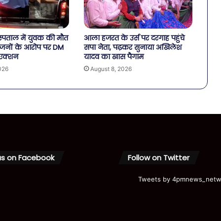
स्पताल में युवक की मौत
आला हजरत के उर्स पर दरगाह पहुंचे
रिजनों के आरोप पर DM
सपा नेता, पढ़कर सुनाया अखिलेश
 एक्शन
यादव का खास पैगाम
026
August 8, 2026
us on Facebook
Follow on Twitter
Tweets by 4pmnews_netw