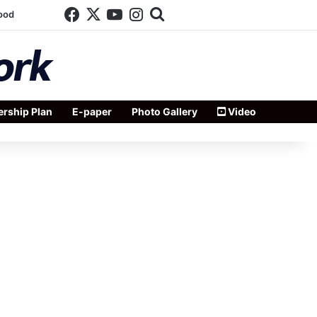
Facebook
X
YouTube
Instagram
Search for
ood
rship Plan
E-paper
Photo Gallery
Video