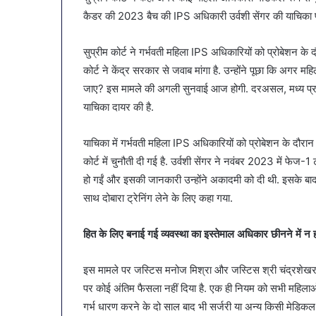
पहल:
कैडर की 2023 बैच की IPS अधिकारी उर्वशी सेंगर की याचिका
January 9, 2026
SAS
व्यापारियों को 
नगर
नगर में ट्रेडर्
सुप्रीम कोर्ट ने गर्भवती महिला IPS अधिकारियों को प्रोबेशन के
में
बैठक, केजरीवा
कोर्ट ने केंद्र सरकार से जवाब मांगा है. उन्होंने पूछा कि अगर म
ट्रेडर्स
कदम
कमीशन
जाए? इस मामले की अगली सुनवाई आज होगी. दरअसल, मध्य प्रदेश
की
याचिका दायर की है.
पहली
बैठक,
याचिका में गर्भवती महिला IPS अधिकारियों को प्रोबेशन के दौरान ट
केजरीवाल–
मान
कोर्ट में चुनौती दी गई है. उर्वशी सेंगर ने नवंबर 2023 में फेज-1
का
हो गईं और इसकी जानकारी उन्होंने अकादमी को दी थी. इसके बाद उ
बड़ा
साथ दोबारा ट्रेनिंग लेने के लिए कहा गया.
कदम
हित के लिए बनाई गई व्यवस्था का इस्तेमाल अधिकार छीनने में न 
इस मामले पर जस्टिस मनोज मिश्रा और जस्टिस श्री चंद्रशेखर क
पर कोई अंतिम फैसला नहीं दिया है. एक ही नियम को सभी महिलाओं
गर्भ धारण करने के दो साल बाद भी सर्जरी या अन्य किसी मेडिकल 