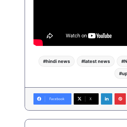
hindi news
latest news
u
LinkedIn
Facebook
X