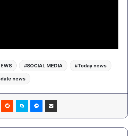
NEWS
SOCIAL MEDIA
Today news
pdate news
Pinterest
Reddit
Skype
Messenger
Share via Email