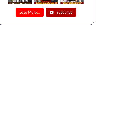
साथ मैदान
में उतरी भीम
आर्मी!
Load More...
Subscribe
2027
चुनाव से
पहले
चंद्रशेखर
आजाद का
बड़ा शंखनाद