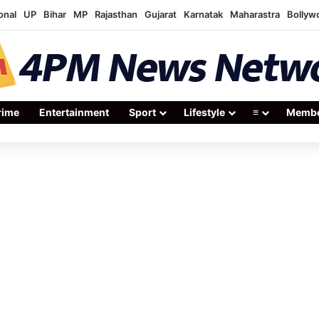
onal
UP
Bihar
MP
Rajasthan
Gujarat
Karnatak
Maharastra
Bollyw
rime
Entertainment
Sport
Lifestyle
≡
Membe