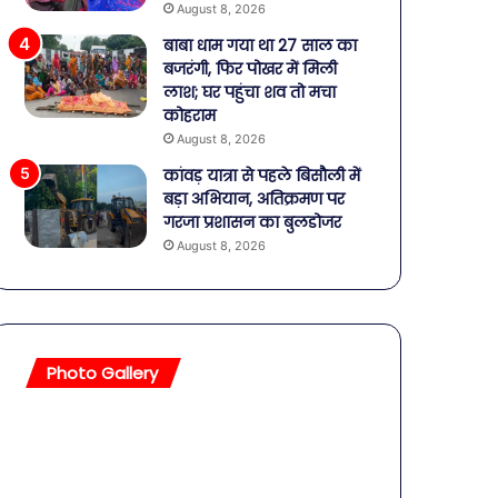
August 8, 2026
बाबा धाम गया था 27 साल का
बजरंगी, फिर पोखर में मिली
लाश; घर पहुंचा शव तो मचा
कोहराम
August 8, 2026
कांवड़ यात्रा से पहले बिसौली में
बड़ा अभियान, अतिक्रमण पर
गरजा प्रशासन का बुलडोजर
August 8, 2026
Photo Gallery
सावधान!
बॉलीवुड
बोतलबंद
की
पानी
तलाकशुदा
में
हसीनाएं,