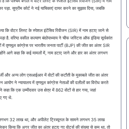
िया है कि पश्चिम बंगाल में वोटर लिस्ट के स्पेशल इंटेंसिव रिवीजन (SIR) में नाम
गोरखपुर
में शामिल करें ये 7
खतरनाक बैक्टीरिया, गोरखपुर क
की
असर पड़ा. सुप्रीम कोर्ट ने नई याचिकाएं दायर करने का सुझाव दिया, जबकि
4 कंपनियों के पानी पर लगी रोक
4
कंपनियों
के
किया कि वोटर लिस्ट के स्पेशल इंटेंसिव रिवीजन (SIR) में नाम हटाए जाने से
पानी
पड़ा है. वरिष्ठ वकील कल्याण बंद्योपाध्याय ने चीफ जस्टिस ऑफ इंडिया सूर्यकांत
पर
लगी
रों में तृणमूल कांग्रेस पर भारतीय जनता पार्टी (BJP) की जीत का अंतर SIR
रोक
उन्होंने आगे कहा कि कई मामलों में, नाम हटाए जाने और हार का अंतर लगभग
ता बनर्जी और अन्य लोग एसआईआर में वोटों की कटौती के मुकाबले जीत का अंतर
ाचन आयोग ने न्यायालय में तृणमूल कांग्रेस नेताओं की दलीलों का विरोध करते
े कहा कि एक उम्मीदवार उस क्षेत्र में 862 वोटों से हार गया, जहां
ए गए थे.
अंतर लगभग 32 लाख था, और अपीलेट ट्रिब्यूनल के सामने लगभग 35 लाख
का जिक्र किया कि अगर जीत का अंतर हटाए गए वोटर्स की संख्या से कम था, तो