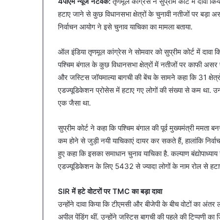
4पीएम न्यूज नेटवर्क:
तृणमूल कांग्रेस ने सुप्रीम कोर्ट में दावा क
ं
में
बैठक, केजरीवाल–मान का बड़ा
गर्मियों में डाइट 
्रेडर्स
डाइट
हटाए जाने से कुछ विधानसभा क्षेत्रों के चुनावी नतीजों पर बड़ा 
कदम
सब्जियां
कमीशन
में
निर्वाचन आयोग ने इसे चुनाव याचिका का मामला बताया.
ी
शामिल
हली
करें
ऑल इंडिया तृणमूल कांग्रेस ने सोमवार को सुप्रीम कोर्ट में दावा 
ैठक,
ये
ेजरीवाल–
पश्चिम बंगाल के कुछ विधानसभा क्षेत्रों में नतीजों पर काफी असर 
7
ान
सब्जियां
और जस्टिस जॉयमाल्या बागची की बेंच के सामने कहा कि 31 क्षेत्
ा
एडज्यूडिकेशन प्रोसेस में हटाए गए लोगों की संख्या से कम था. 
ड़ा
एक जैसा था.
कदम
सुप्रीम कोर्ट ने कहा कि पश्चिम बंगाल की पूर्व मुख्यमंत्री मम
कम होने से जुड़ी नयी याचिकाएं दायर कर सकते हैं, हालांकि निर्व
हुए कहा कि इसका समाधान चुनाव याचिका है. कल्याण बंद्योपाध्याय न
एडज्यूडिकेशन के लिए 5432 से ज्यादा लोगों के नाम रोल से हटा
SIR में हटे वोटरों पर TMC का बड़ा दावा
उन्होंने दावा किया कि टीएमसी और बीजेपी के बीच वोटों का 
अपील पेंडिंग थीं. उन्होंने जस्टिस बागची की पहले की टिप्पणी 