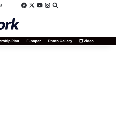
Facebook
X
YouTube
Instagram
Search for
d
rship Plan
E-paper
Photo Gallery
Video