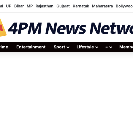
al
UP
Bihar
MP
Rajasthan
Gujarat
Karnatak
Maharastra
Bollywoo
rime
Entertainment
Sport
Lifestyle
≡
Membe