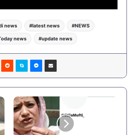
di news
latest news
NEWS
Today news
update news
Pinterest
Reddit
Skype
Messenger
Share via Email