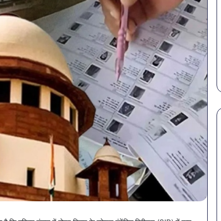
सावधान!
बोतलबंद
पानी
में
मिला
खतरनाक
February 18, 2026
बैक्टीरिया,
 से बचना है?
सावधान! बोतलबंद पानी में मिला