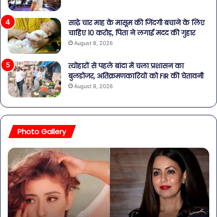
साढ़े चार माह के मासूम की जिंदगी बचाने के लिए
चाहिए 10 करोड़, पिता ने लगाई मदद की गुहार
August 8, 2026
त्योहारों से पहले बांदा में चला प्रशासन का
बुलडोजर, अतिक्रमणकारियों को FIR की चेतावनी
August 8, 2026
Photo Gallery
बॉलीवुड
शि
की
पार्
तलाकशुदा
की
हसीनाएं,
शाद
इतने
का
साल
जश्
की
शिव