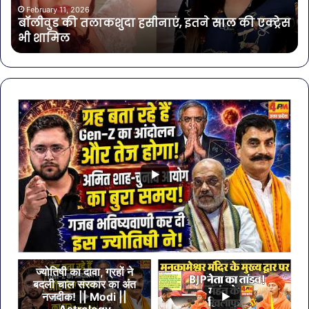
एक्ट्रेस
पर
February 11, 2026
बॉलीवुड की तलाकशुदा हसीनाएं, इतने साल की एक्ट्रेस
भी
लगा
भी शामिल
शामिल
ये
खा
मेहं
डि
ज्योतिषी का दावा, ग्रहों ने
बदली चाल सरकार का अंत
नजदीक! || Modi ||