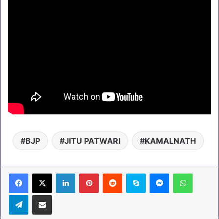
BJP
JITU PATWARI
KAMALNATH
LinkedIn
Pinterest
Reddit
Skype
Messenger
WhatsA
Telegram
Share via Email