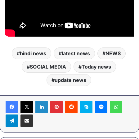
hindi news
latest news
NEWS
SOCIAL MEDIA
Today news
update news
LinkedIn
Pinterest
Reddit
Skype
Messenger
WhatsA
Telegram
Share via Email