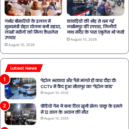
गंभीर बीमारियों के इलाज में
कांवड़ियों की भीड़ से थम गई
मुख्यमंत्री सेहत योजना बनी सहारा,
लखीमपुर की रफ्तार, लिलौटी
लाखों मरीजों को मिला कैशलेस
नाथ मंदिर के पास एंबुलेंस भी फंसी
उपचार
August 10, 2026
August 10, 2026
Latest News
पेट्रोल भरवाया और पैसे मांगते ही कार दौड़ा दी!
CCTV में कैद हुआ सीतापुर का ‘पेट्रोल कांड’
August 10, 2026
वीडियो गेम ने बना दिया खूनी खेल! चाकू के हमले
में 12 साल के अयान की मौत
August 10, 2026