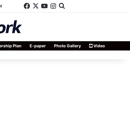
Facebook
X
YouTube
Instagram
Search for
d
rship Plan
E-paper
Photo Gallery
Video