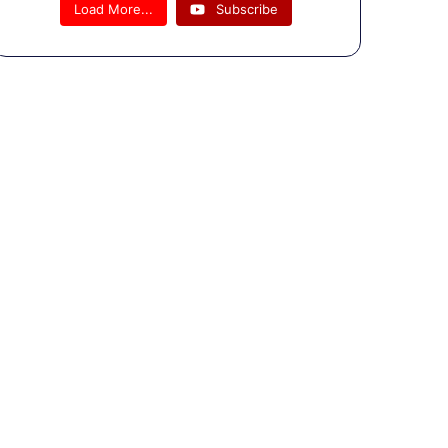
कंपनी से
Load More...
Subscribe
गडकरी ने
बनवाया
एक्सप्रेसवे
पहली ही
बारिश नहीं
झेल पाई !
#shorts