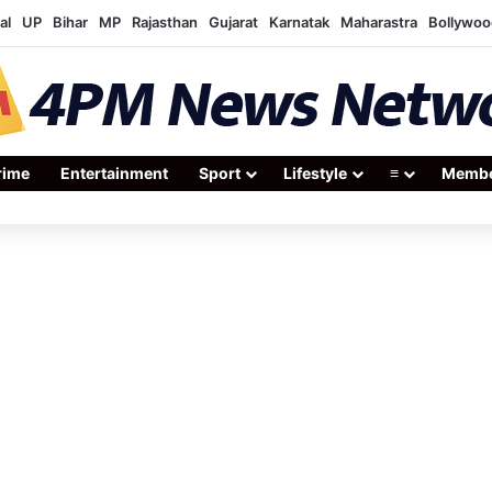
al
UP
Bihar
MP
Rajasthan
Gujarat
Karnatak
Maharastra
Bollywoo
rime
Entertainment
Sport
Lifestyle
≡
Membe