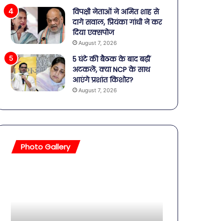
विपक्षी नेताओं ने अमित शाह से
दागे सवाल, प्रियंका गांधी ने कर
दिया एक्सपोज
August 7, 2026
5 घंटे की बैठक के बाद बढ़ीं
अटकलें, क्या NCP के साथ
आएंगे प्रशांत किशोर?
August 7, 2026
Photo Gallery
सावधान!
बॉलीवुड
बोतलबंद
की
पानी
तलाकशुदा
में
हसीनाएं,
मिला
इतने
खतरनाक
साल