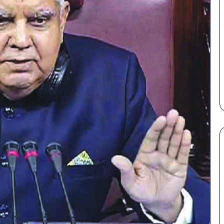
पेट
की
समस्याओं
से
बचना
है?