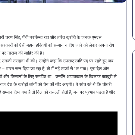
राहत की पहल: SAS
March 30, 2026
गर्मियों
स कमीशन की पहली
पेट की समस्याओं से बचना है?
में
ल–मान का बड़ा
गर्मियों में डाइट में शामिल करें ये 7
डाइट
सब्जियां
में
शामिल
ौधरी चरण सिंह, पीवी नरसिम्हा राव और हरित क्रांति के जनक एमएस
करें
ये
र्व सरकारों को ऐसी महान हस्तियों को सम्मान न दिए जाने को लेकर अपना रोष
7
ाने पर नाराज की जाहिर की है।
सब्जियां
बाद उनकी सराहना भी की। उन्होंने कहा कि उपराष्ट्रपति पद पर रहते हुए जब
ार – भारत रत्न दिया जा रहा है, तो मैं नई ऊर्जा से भर गया। पूरा देश और
ांवों और किसानों के लिए समर्पित था। उन्होंने आपातकाल के खिलाफ बहादुरी से
 आज देश के करोड़ों लोगों को चैन की नींद आएगी। वे सोच रहे थे कि चौधरी
ं सम्मान दिया गया है तो दिल को तसल्ली होती है, मन पर प्रभाव पड़ता है और