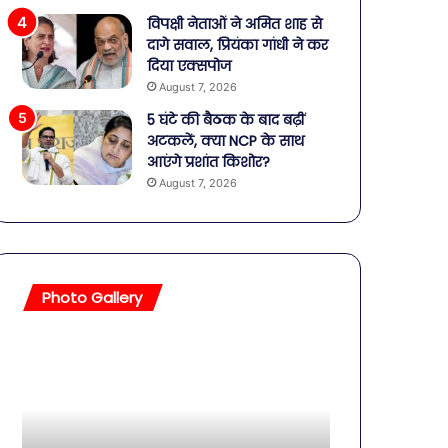
विपक्षी नेताओं ने अमित शाह से
दागे सवाल, प्रियंका गांधी ने कर
दिया एक्सपोज
August 7, 2026
5 घंटे की बैठक के बाद बढ़ीं
अटकलें, क्या NCP के साथ
आएंगे प्रशांत किशोर?
August 7, 2026
Photo Gallery
सावधान!
बॉलीवुड
बोतलबंद
की
पानी
तलाकशुदा
में
हसीनाएं,
मिला
इतने
खतरनाक
साल