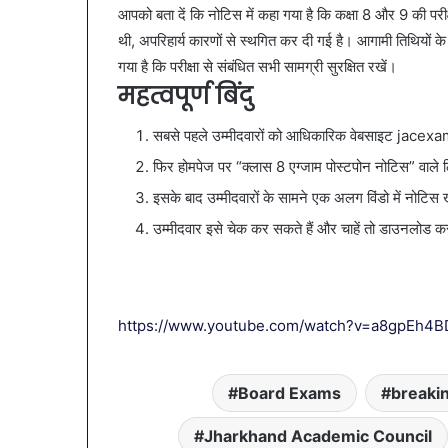
व्यापारियों को 
आपको बता दें कि नोटिस में कहा गया है कि कक्षा 8 और 9 की
नगर
नगर में ट्रेडर्
थी, अपरिहार्य कारणों से स्थगित कर दी गई है। आगामी तिथियों के ब
में
बैठक, केजरीवा
ट्रेडर्स
गया है कि परीक्षा से संबंधित सभी सामग्री सुरक्षित रखें।
कदम
कमीशन
महत्वपूर्ण बिंदु
की
पहली
सबसे पहले उम्मीदवारों को आधिकारिक वेबसाइट jacex
बैठक,
केजरीवाल–
फिर होमपेज पर “क्लास 8 एग्जाम पोस्टपोन नोटिस” वाले 
मान
इसके बाद उम्मीदवारों के सामने एक अलग विंडो में नोटि
का
उम्मीदवार इसे चेक कर सकते हैं और चाहें तो डाउनलोड कर
बड़ा
कदम
https://www.youtube.com/watch?v=a8gpEh4B
Board Exams
breaki
Jharkhand Academic Council