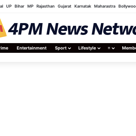
al
UP
Bihar
MP
Rajasthan
Gujarat
Karnatak
Maharastra
Bollywoo
rime
Entertainment
Sport
Lifestyle
≡
Membe