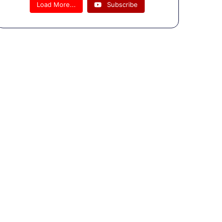
4PM कैमरे
Load More...
Subscribe
पर फूटा
पीड़ितों का
गुस्सा, बोले-
सिर्फ चक्कर
लगवाए जाते
हैं