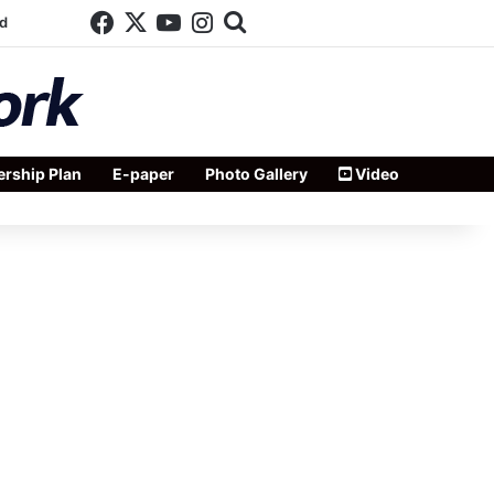
Facebook
X
YouTube
Instagram
Search for
d
rship Plan
E-paper
Photo Gallery
Video