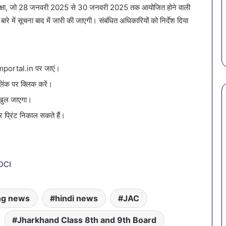
राहत की पहल: SAS
March 30, 2026
 परीक्षा, जो 28 जनवरी 2025 से 30 जनवरी 2025 तक आयोजित होने वाली
गर्मियों
स कमीशन की पहली
पेट की समस्याओं से बचना है?
ारे में सूचना बाद में जारी की जाएगी। संबंधित अधिकारियों को निर्देश दिया
में
ल–मान का बड़ा
गर्मियों में डाइट में शामिल करें ये 7
डाइट
सब्जियां
में
शामिल
करें
amportal.in पर जाएं।
ये
7
लिंक पर क्लिक करें।
सब्जियां
स खुल जाएगा।
 प्रिंट निकाल सकते हैं।
DCI
ng news
hindi news
JAC
Jharkhand Class 8th and 9th Board