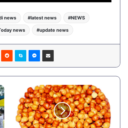
di news
latest news
NEWS
Today news
update news
Pinterest
Reddit
Skype
Messenger
Share via Email