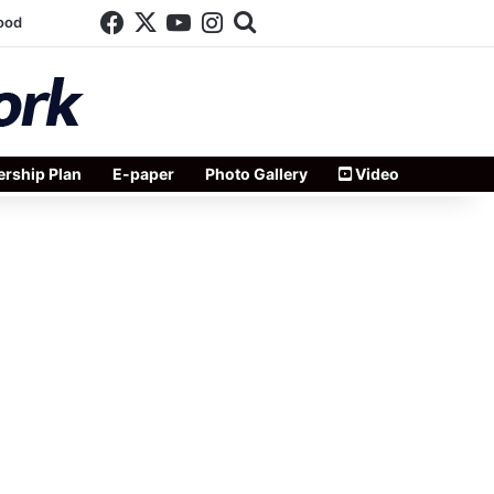
Facebook
X
YouTube
Instagram
Search for
ood
rship Plan
E-paper
Photo Gallery
Video