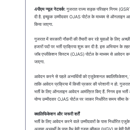
SAS
व्यापारियों को राहत 
नगर
4पीएम न्यूज नेटवर्क:
गुजरात राज्य सड़क परिवहन निगम (GSRTC)
नगर में ट्रेडर्स कमी
में
दी है. इच्छुक उम्मीदवार OJAS पोर्टल के माध्यम से ऑनलाइन आ
बैठक, केजरीवाल–मान
ट्रेडर्स
किया जाएगा.
कदम
कमीशन
की
पहली
गुजरात में सरकारी नौकरी की तैयारी कर रहे युवाओं के लिए अच
बैठक,
हजारों पदों पर भर्ती प्रक्रिया शुरू कर दी है. इस अभियान के 
केजरीवाल–
जॉब एप्लीकेशन सिस्टम (OJAS) पोर्टल के माध्यम से आवेदन कर सक
मान
जाएगा.
का
बड़ा
कदम
आवेदन करने से पहले अभ्यर्थियों को एजुकेशनल क्वालिफिकेशन, ड्
ताकि आवेदन प्रक्रिया में किसी प्रकार की परेशानी न हो. गुजर
भर्ती के लिए ऑनलाइन आवेदन आमंत्रित किए हैं. निगम इस भर्ती 
योग्य उम्मीदवार OJAS पोर्टल पर जाकर निर्धारित समय सीमा के
क्वालिफिकेशन और जरूरी शर्तें
भर्ती के लिए आवेदन करने वाले उम्मीदवारों के पास निर्धारित 
अलावा अभ्यर्थी के पास वैध हेवी गुड्स व्हीकल (HGV) या हेवी पैस