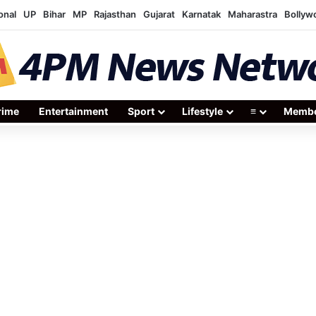
onal
UP
Bihar
MP
Rajasthan
Gujarat
Karnatak
Maharastra
Bollyw
rime
Entertainment
Sport
Lifestyle
≡
Membe