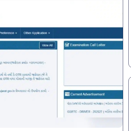
पेट
सावध
की
बोतल
समस्याओं
पानी
से
में
बचना
मिला