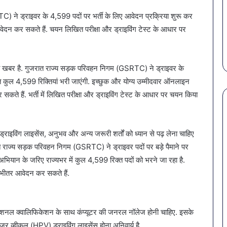
है?
खतर
की पहल: SAS
March 30, 2026
गर्मियों
बैक्टी
 ने ड्राइवर के 4,599 पदों पर भर्ती के लिए आवेदन प्रक्रिया शुरू कर
शन की पहली
पेट की समस्याओं से बचना है?
स
में
गोरख
वेदन कर सकते हैं. चयन लिखित परीक्षा और ड्राइविंग टेस्ट के आधार पर
 का बड़ा
गर्मियों में डाइट में शामिल करें ये 7
ख
डाइट
की
सब्जियां
4
में
4
शामिल
कंपनि
करें
के
्छी खबर है. गुजरात राज्य सड़क परिवहन निगम (GSRTC) ने ड्राइवर के
ये
पानी
तहत कुल 4,599 रिक्तियां भरी जाएंगी. इच्छुक और योग्य उम्मीदवार ऑनलाइन
7
पर
ते हैं. भर्ती में लिखित परीक्षा और ड्राइविंग टेस्ट के आधार पर चयन किया
सब्जियां
लगी
रोक
राइविंग लाइसेंस, अनुभव और अन्य जरूरी शर्तों को ध्यान से पढ़ लेना चाहिए
ात राज्य सड़क परिवहन निगम (GSRTC) ने ड्राइवर पदों पर बड़े पैमाने पर
अभियान के जरिए राज्यभर में कुल 4,599 रिक्त पदों को भरने जा रहा है.
 भीतर आवेदन कर सकते हैं.
एजुकेशनल क्वालिफिकेशन के साथ कंप्यूटर की जनरल नॉलेज होनी चाहिए. इसके
ेंजर व्हीकल (HPV) ड्राइविंग लाइसेंस होना अनिवार्य है.