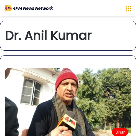
M
Dr. Anil Kumar
Bihar