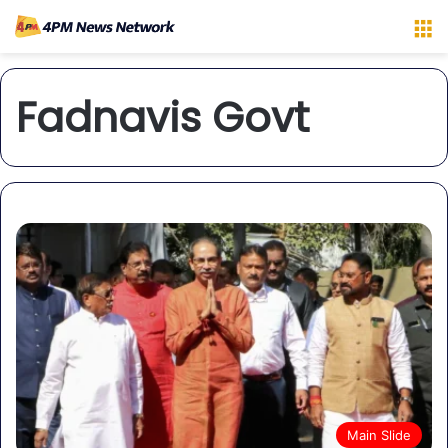
M
Fadnavis Govt
Main Slide