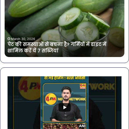
की
बोत
समस्याओं
पान
से
में
बचना
मिल
है?
खत
गर्मियों
बैक्
में
गोर
March 30, 2026
पेट की समस्याओं से बचना है? गर्मियों में डाइट में
डाइट
की
शामिल करें ये 7 सब्जियां
में
4
शामिल
कंप
करें
के
ये
पान
7
पर
सब्जियां
लग
रो