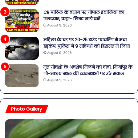
CR पाटिल के बयान पर गोपाल इटालिया का
पलटवार, कहा- लिस्ट जारी करें
August 9, 2026
महिला के घर पर 20-25 राउंड फायरिंग से मचा
हड़कंप, पुलिस ने 9 संदिग्धों को हिरासत में लिया
August 9, 2026
मृत गोवंशों के अवशेष मिलने का दावा, मिर्जापुर के
गौ-आश्रय स्थल की व्यवस्थाओं पर उठे सवाल
August 9, 2026
Photo Gallery
सावधान!
बोतलबंद
पानी