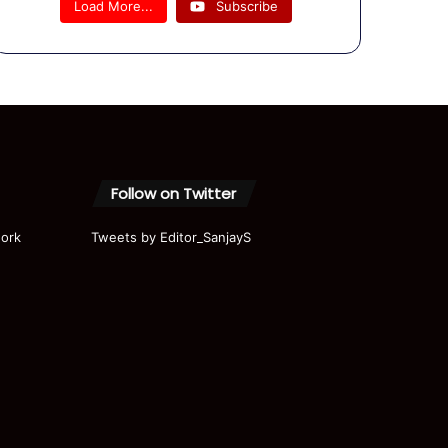
Load More...
Subscribe
Gandhi |
Modi |
Akhilesh
|
Priyanka
|
Parliame
nt | Ram
Mandir
Follow on Twitter
ork
Tweets by Editor_SanjayS