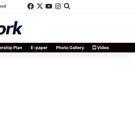
Facebook
X
YouTube
Instagram
Search for
ood
rship Plan
E-paper
Photo Gallery
Video