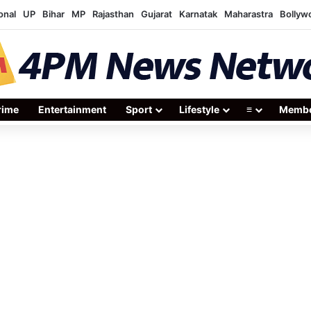
onal
UP
Bihar
MP
Rajasthan
Gujarat
Karnatak
Maharastra
Bollyw
rime
Entertainment
Sport
Lifestyle
≡
Membe