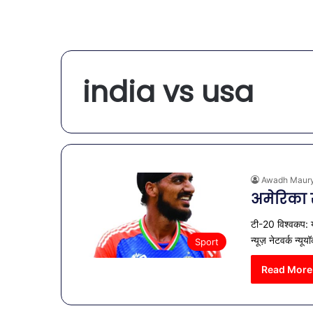
india vs usa
Awadh Maur
अमेरिका स
टी-20 विश्वकप: यू
न्यूज़ नेटवर्क न्य
Sport
Read More