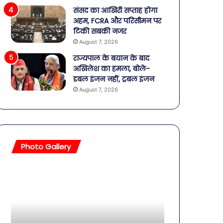
संसद का आखिरी सप्ताह होगा
अहम, FCRA और परिसीमन पर
टिकी सबकी नजर
August 7, 2026
राज्यपाल के बयान के बाद
अखिलेश का हमला, बोले-
डबल इंजन नहीं, ट्रबल इंजन
August 7, 2026
Photo Gallery
सावधान!
बॉलीवुड
बोतलबंद
की
पानी
तलाकशुदा
में
हसीनाएं,
मिला
इतने
खतरनाक
साल