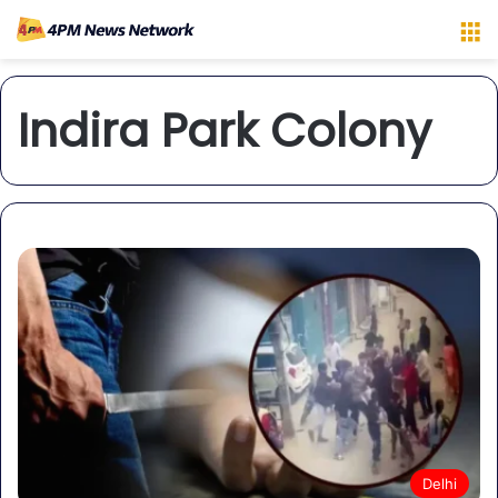
M
Indira Park Colony
Delhi