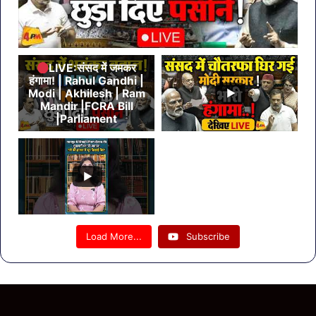
LIVE:संसद में जमकर
हंगामा! | Rahul Gandhi |
Modi | Akhilesh | Ram
Mandir |FCRA Bill
|Parliament
Load More...
Subscribe