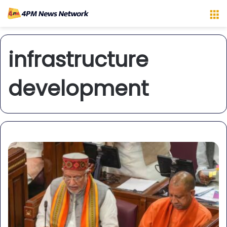
M
infrastructure
development