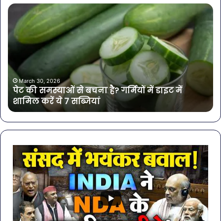
पेट
सा
की
बोत
समस्याओं
पान
से
में
बचना
मिल
है?
खत
गर्मियों
बैक्
में
गोर
March 30, 2026
पेट की समस्याओं से बचना है? गर्मियों में डाइट में
डाइट
की
शामिल करें ये 7 सब्जियां
में
4
शामिल
कंप
करें
के
ये
पान
7
पर
सब्जियां
लग
रो