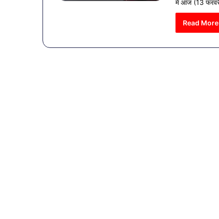
में आज (13 फरव
Read More
व्यापारियों
को
राहत
की