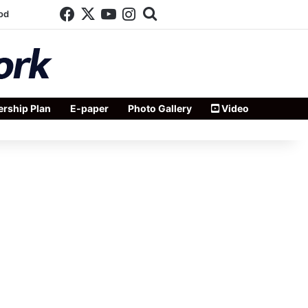
Facebook
X
YouTube
Instagram
Search for
od
rship Plan
E-paper
Photo Gallery
Video