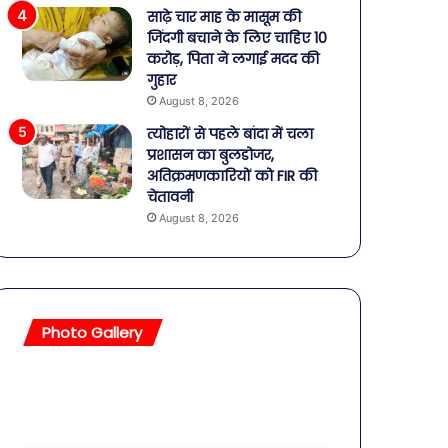
साढ़े चार माह के मासूम की
जिंदगी बचाने के लिए चाहिए 10
करोड़, पिता ने लगाई मदद की
गुहार
August 8, 2026
त्योहारों से पहले बांदा में चला
प्रशासन का बुलडोजर,
अतिक्रमणकारियों को FIR की
चेतावनी
August 8, 2026
Photo Gallery
सावधान!
बॉलीवुड
बोतलबंद
की
पानी
तलाकशुदा
में
हसीनाएं,