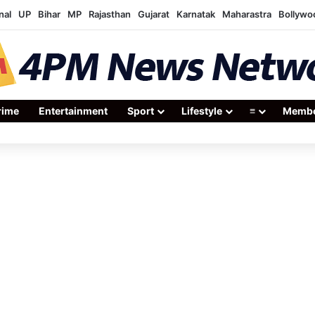
nal
UP
Bihar
MP
Rajasthan
Gujarat
Karnatak
Maharastra
Bollywo
rime
Entertainment
Sport
Lifestyle
≡
Membe