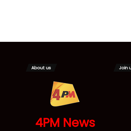
About us
Join 
4PM News