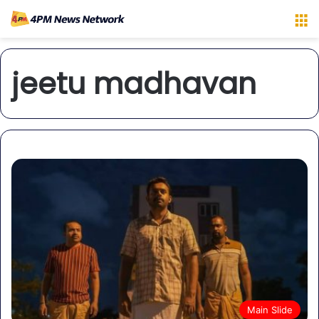
M
jeetu madhavan
Main Slide