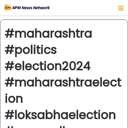
M
#maharashtra
#politics
#election2024
#maharashtraelect
ion
#loksabhaelection