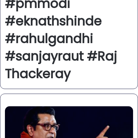
#pmmodi
#eknathshinde
#rahulgandhi
#sanjayraut #Raj
Thackeray