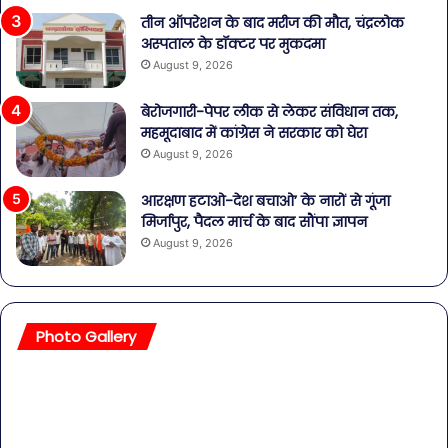
तीन ऑपरेशन के बाद मरीज की मौत, चंद्रलोक
अस्पताल के डॉक्टर पर मुकदमा
August 9, 2026
बेरोजगारी-पेपर लीक से लेकर संविधान तक,
महमूदाबाद में कांग्रेस ने सरकार को घेरा
August 9, 2026
आरक्षण हटाओ-देश बचाओ’ के नारों से गूंजा
मिर्जापुर, पैदल मार्च के बाद सौंपा ज्ञापन
August 9, 2026
Photo Gallery
सावधान!
बॉल
बोतलबंद
की
पानी
तल
में
हसी