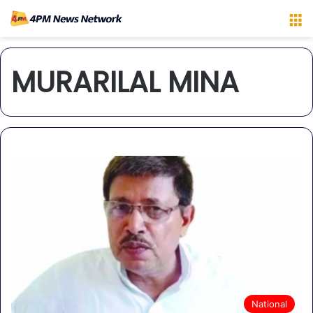
M
MURARILAL MINA
National