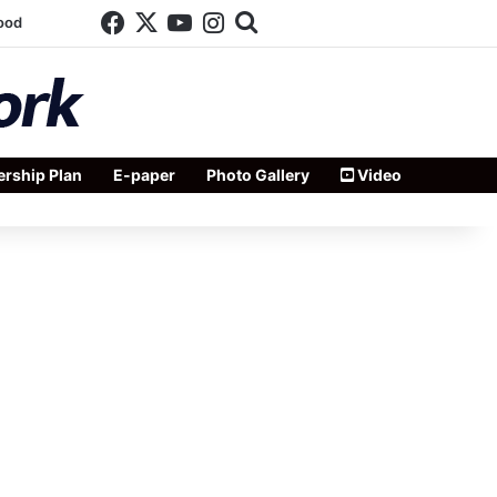
Facebook
X
YouTube
Instagram
Search for
ood
rship Plan
E-paper
Photo Gallery
Video