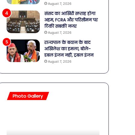
August 7, 2026
संसद का आखिरी सप्ताह होगा
अहम, FCRA और परिसीमन पर
टिकी सबकी नजर
August 7, 2026
राज्यपाल के बयान के बाद
अखिलेश का हमला, बोले-
डबल इंजन नहीं, ट्रबल इंजन
August 7, 2026
Photo Gallery
सावधान!
बॉलीवुड
बोतलबंद
की
पानी
तलाकशुदा
में
हसीनाएं,
मिला
इतने