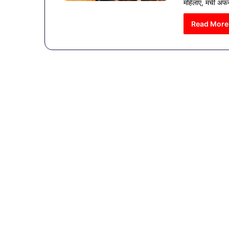
महिलाएं, मची अफर
Read More
व्यापारियों
को
राहत
की
पहल: