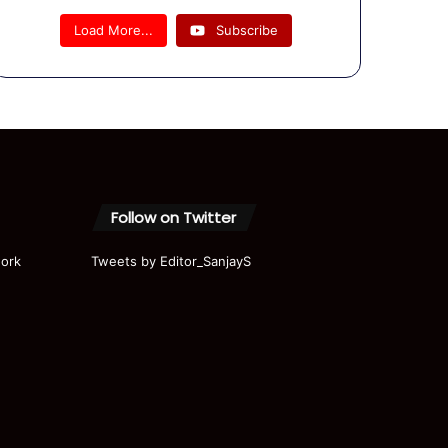
भारी बवाल!
| Rahul
Load More...
Subscribe
Gandhi |
Modi |
Akhilesh
|
Priyanka
|
Parliame
nt | Ram
Mandir
Follow on Twitter
ork
Tweets by Editor_SanjayS