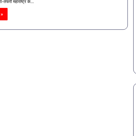
ा-तफरी महाराष्ट्र के…
 »
पेट
की
समस्याओं
से
बचना