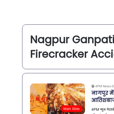
Nagpur Ganpati
Firecracker Acc
4PM News D
नागपुर मे
आतिशबाजी
Main Slide
4PM न्यूज नेटवर्क