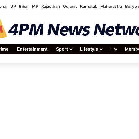
onal
UP
Bihar
MP
Rajasthan
Gujarat
Karnatak
Maharastra
Bollyw
rime
Entertainment
Sport
Lifestyle
≡
Membe