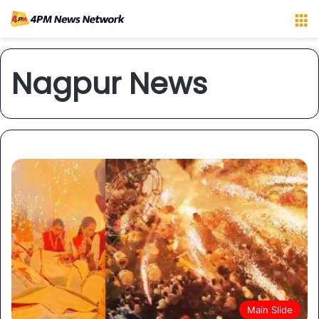
M
Nagpur News
Main Slide