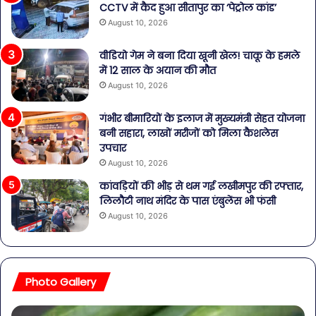
CCTV में कैद हुआ सीतापुर का ‘पेट्रोल कांड’
August 10, 2026
वीडियो गेम ने बना दिया खूनी खेल! चाकू के हमले
में 12 साल के अयान की मौत
August 10, 2026
गंभीर बीमारियों के इलाज में मुख्यमंत्री सेहत योजना
बनी सहारा, लाखों मरीजों को मिला कैशलेस
उपचार
August 10, 2026
कांवड़ियों की भीड़ से थम गई लखीमपुर की रफ्तार,
लिलौटी नाथ मंदिर के पास एंबुलेंस भी फंसी
August 10, 2026
Photo Gallery
पेट
सा