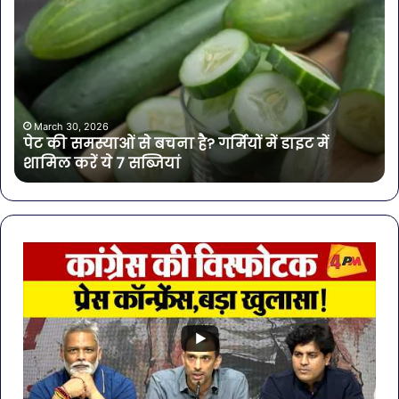
की
बोत
समस्याओं
पान
से
में
बचना
मिल
है?
खत
गर्मियों
बैक्
में
गोर
March 30, 2026
पेट की समस्याओं से बचना है? गर्मियों में डाइट में
डाइट
की
शामिल करें ये 7 सब्जियां
में
4
शामिल
कंप
करें
के
ये
पान
7
पर
सब्जियां
लग
रो