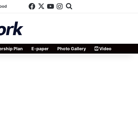
Facebook
X
YouTube
Instagram
Search for
wood
rship Plan
E-paper
Photo Gallery
Video