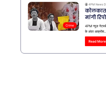
4PM News D
कोलकाता 
मांगी रिपोर
Crime
4PM न्यूज़ नेटवर्क
के अंदर आक्रोश
Read More
व्यापारियों
को
राहत
की
पहल:
January 9, 2026
SAS
व्यापारियों को 
नगर
नगर में ट्रेडर्
में