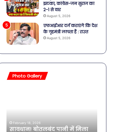
झटका, कांग्रेस-जन सुराज का
2-1 से वार
August 5, 2026
एफआईआर दर्ज कराएंगे कि देश
के गृहमंत्री लापता हैं : राउत
August 5, 2026
Photo Gallery
सावधान!
बॉलीवुड
बोतलबंद
की
पानी
तलाकशुदा
में
हसीनाएं,
मिला
इतने
खतरनाक
साल
February 18, 2026
बैक्टीरिया,
की
सावधान! बोतलबंद पानी में मिला
February 11, 2026
गोरखपुर
एक्ट्रेस