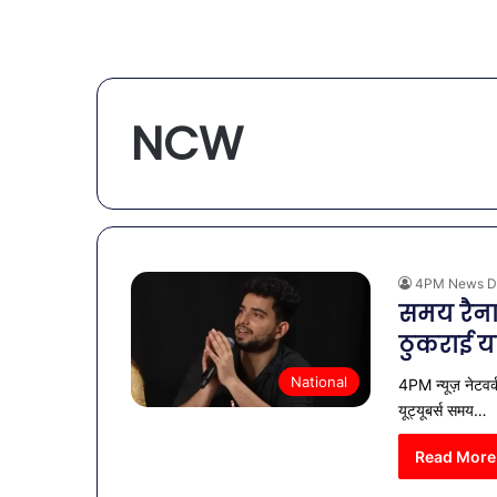
NCW
4PM News D
समय रैना 
ठुकराई य
National
4PM न्यूज़ नेटवर्
यूट्यूबर्स समय…
Read More