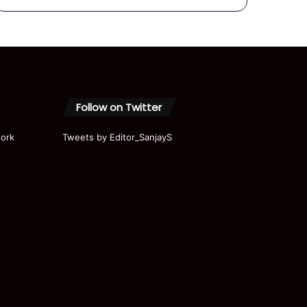
Modi |
Akhilesh
|
Priyanka
|
Parliame
nt | Ram
Mandir
Follow on Twitter
ork
Tweets by Editor_SanjayS