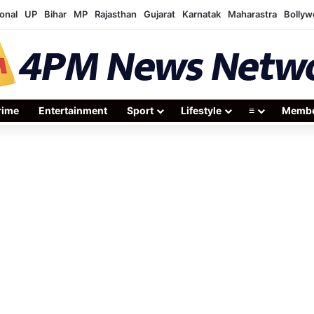
onal
UP
Bihar
MP
Rajasthan
Gujarat
Karnatak
Maharastra
Bolly
rime
Entertainment
Sport
Lifestyle
≡
Membe