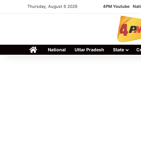
Thursday, August 6 2026
4PM Youtube
Nati
Home
National
Uttar Pradesh
State
C