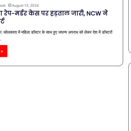
esk
August 13, 2024
रेप-मर्डर केस पर हड़ताल जारी, NCW ने
्ट
: कोलकाता में महिला डॉक्टर के साथ हुए जघन्य अपराध को लेकर देश में डॉक्टरों
…
 »
पेट
की
समस्याओं
से
बचना
है?
राहत की पहल: SAS
March 30, 2026
गर्मियों
स कमीशन की पहली
पेट की समस्याओं से बचना है?
में