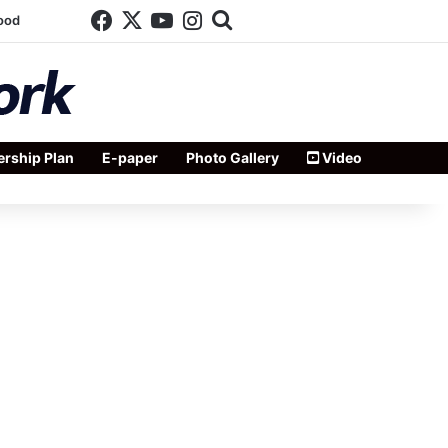
Facebook
X
YouTube
Instagram
Search for
ood
rship Plan
E-paper
Photo Gallery
Video