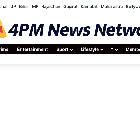
onal
UP
Bihar
MP
Rajasthan
Gujarat
Karnatak
Maharastra
Bollyw
rime
Entertainment
Sport
Lifestyle
≡
Membe