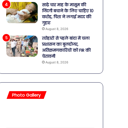
साढ़े चार माह के मासूम की
जिंदगी बचाने के लिए चाहिए 10
करोड़, पिता ने लगाई मदद की
गुहार
August 8, 2026
त्योहारों से पहले बांदा में चला
प्रशासन का बुलडोजर,
अतिक्रमणकारियों को FIR की
चेतावनी
August 8, 2026
Photo Gallery
सावधान!
बॉलीवुड
बोतलबंद
की
पानी
तलाकशुदा
में
हसीनाएं,