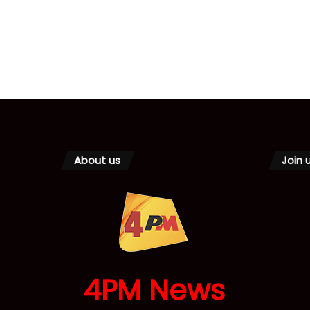
About us
Join 
4PM News