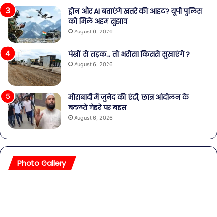
ड्रोन और AI बताएंगे खतरे की आहट? यूपी पुलिस
को मिले अहम सुझाव
August 6, 2026
पंखों से सड़क… तो भरोसा किससे सुखाएंगे ?
August 6, 2026
मोराबादी में जुनैद की एंट्री, छात्र आंदोलन के
बदलते चेहरे पर बहस
August 6, 2026
Photo Gallery
सावधान!
बॉल
बोतलबंद
की
पानी
तल
में
हसी