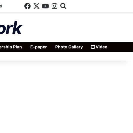
Facebook
X
YouTube
Instagram
Search for
d
rship Plan
E-paper
Photo Gallery
Video