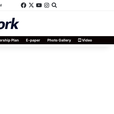
Facebook
X
YouTube
Instagram
Search for
d
rship Plan
E-paper
Photo Gallery
Video