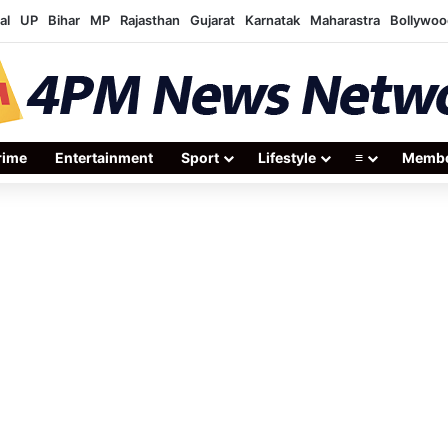
al
UP
Bihar
MP
Rajasthan
Gujarat
Karnatak
Maharastra
Bollywoo
rime
Entertainment
Sport
Lifestyle
≡
Membe