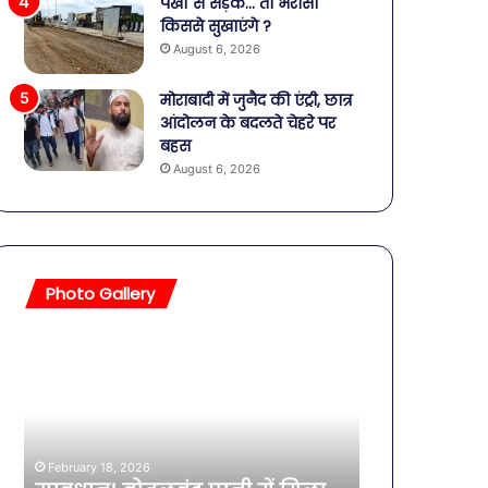
पंखों से सड़क… तो भरोसा
किससे सुखाएंगे ?
August 6, 2026
मोराबादी में जुनैद की एंट्री, छात्र
आंदोलन के बदलते चेहरे पर
बहस
August 6, 2026
Photo Gallery
सावधान!
बॉलीवुड
बोतलबंद
की
पानी
तलाकशुदा
में
हसीनाएं,
मिला
इतने
खतरनाक
साल
February 18, 2026
बैक्टीरिया,
की