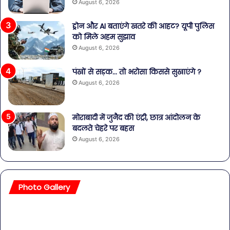
August 6, 2026
ड्रोन और AI बताएंगे खतरे की आहट? यूपी पुलिस
को मिले अहम सुझाव
August 6, 2026
पंखों से सड़क… तो भरोसा किससे सुखाएंगे ?
August 6, 2026
मोराबादी में जुनैद की एंट्री, छात्र आंदोलन के
बदलते चेहरे पर बहस
August 6, 2026
Photo Gallery
सावधान!
बॉल
बोतलबंद
की