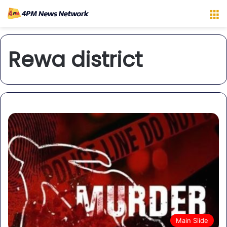
M
Rewa district
Main Slide