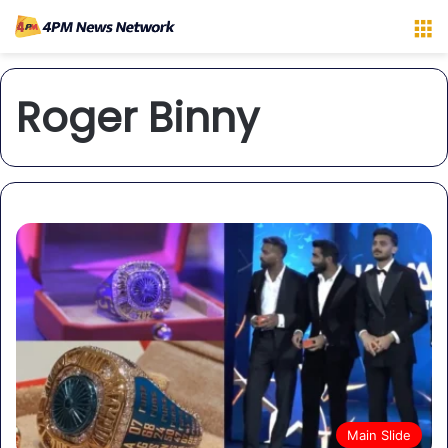
M
Roger Binny
Main Slide