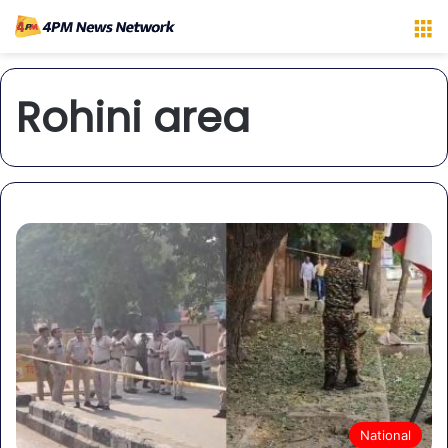
M
Rohini area
National